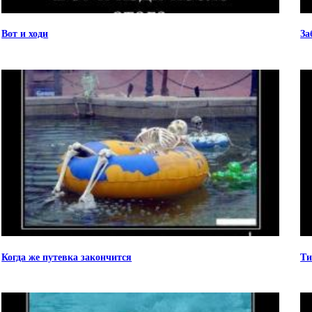
Вот и ходи
За
Когда же путевка закончится
Ти