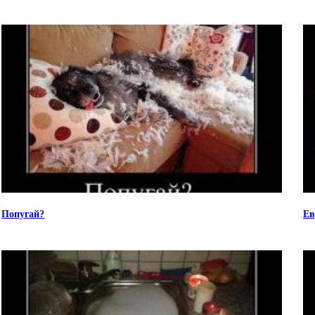
Попугай?
Ев