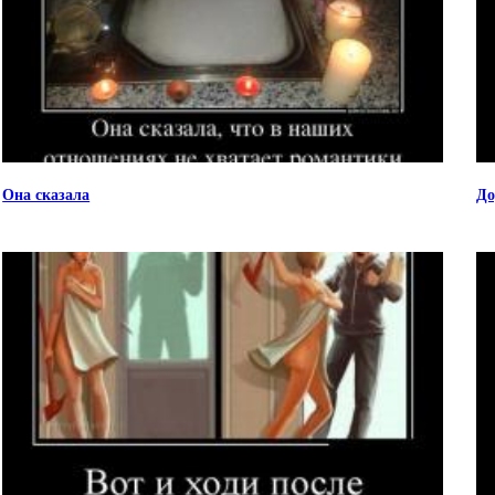
Она сказала
До