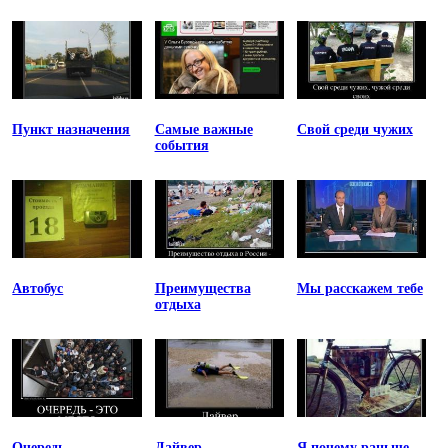
Пункт назначения
Самые важные
Свой среди чужих
события
Автобус
Преимущества
Мы расскажем тебе
отдыха
Очередь
Дайвер
Я почему раньше