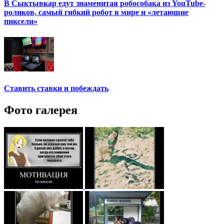
В Сыктывкар едут знаменитая робособака из YouTube-
роликов, самый гибкий робот в мире и «летающие
пиксели»
Ставить ставки и побеждать
Фото галерея