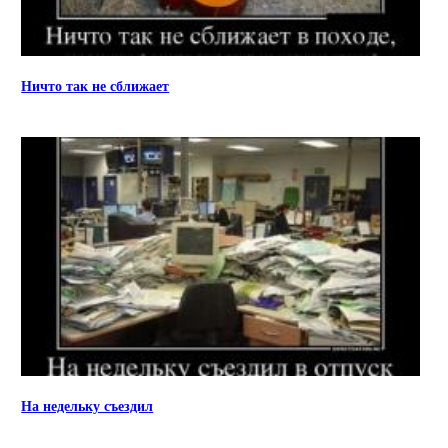
Ничто так не сближает
На недельку съездил