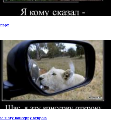
порт
с я эту консерву открою