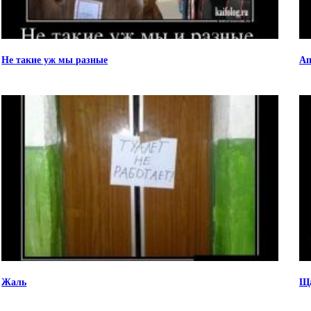
Не такие уж мы разные
Ап
Жаль
Ща