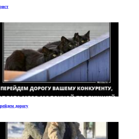
рист
рейдем дорогу