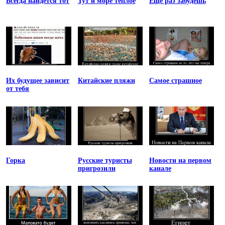
Всегда найдется тот
Тут и море теплое
Еще раз забудешь
Их будущее зависит
Китайские пляжи
Самое страшное
от тебя
Горка
Русские туристы
Новости на первом
пригрозили
канале