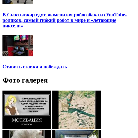
В Сыктывкар едут знаменитая робособака из YouTube-
роликов, самый гибкий робот в мире и «летающие
пиксели»
Ставить ставки и побеждать
Фото галерея