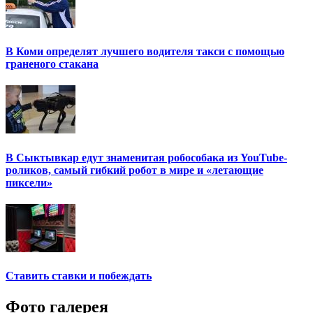
В Коми определят лучшего водителя такси с помощью
граненого стакана
В Сыктывкар едут знаменитая робособака из YouTube-
роликов, самый гибкий робот в мире и «летающие
пиксели»
Ставить ставки и побеждать
Фото галерея