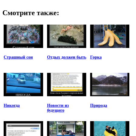
Смотрите также:
Страшный сон
Отдых должен быть
Горка
Никогда
Новости из
Природа
будущего