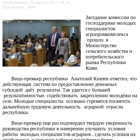
Опубликовано: 18 августа 2017, 09:16
Просмотров: 3484
Заседание комиссии по
господдержке молодых
специалистов
агропромкомплекса
прошло в
Министерстве
сельского хозяйства и
потребительского
рынка Республики
Коми.
Вице-премьер республики Анатолий Князев отметил, что
действующая система по предоставлению денежных
субсидий даёт результаты. Так удается с большей
результативностью содействовать закреплению молодёжи на
селе. Молодые специалисты осознано стремятся посвятить
дальнейшую трудовую деятельность аграрной отрасли
республики.
Вице-премьер еще раз подтвердил твердую уверенность
руководства республики в намерении улучшить условия
работы молодых специалистов-аграриев , сделать условия их
прибывания в сельских районах республики более