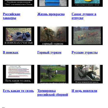
Российские
Жизнь прекрасна
Самое лучшее в
хаккеры
отпуске
В поисках
Горный туризм
Русские туристы
Есть какая то свзяь
Тренировка
И ведь повесили
российской сборной