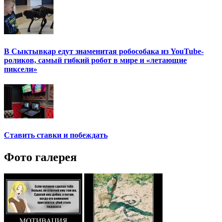
В Сыктывкар едут знаменитая робособака из YouTube-
роликов, самый гибкий робот в мире и «летающие
пиксели»
Ставить ставки и побеждать
Фото галерея