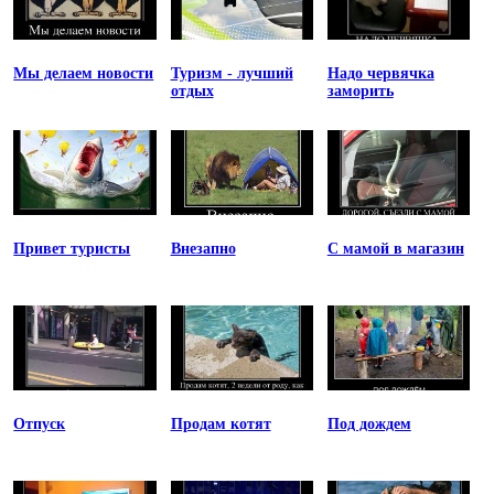
Мы делаем новости
Туризм - лучший
Надо червячка
отдых
заморить
Привет туристы
Внезапно
С мамой в магазин
Отпуск
Продам котят
Под дождем