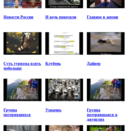
Новости России
И ведь повесили
Главное в жизни
Суть туризма взять
Клубень
Дайвер
побольше
Группа
Узнаешь
Группа
потерявшихся
потерявшаяся в
джунглях