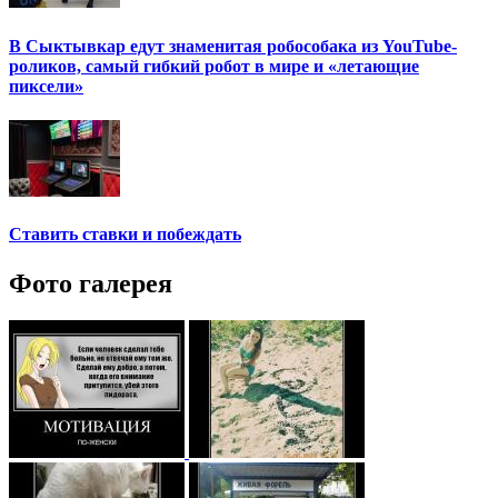
В Сыктывкар едут знаменитая робособака из YouTube-
роликов, самый гибкий робот в мире и «летающие
пиксели»
Ставить ставки и побеждать
Фото галерея