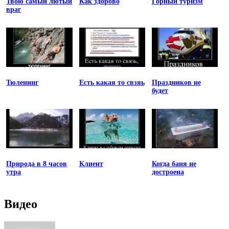
Твою самый лютый
Как здорово
Горный туризм
враг
Тюленинг
Есть какая то свзяь
Праздников не
будет
Природа в 8 часов
Клиент
Когда баня не
утра
достроена
Видео