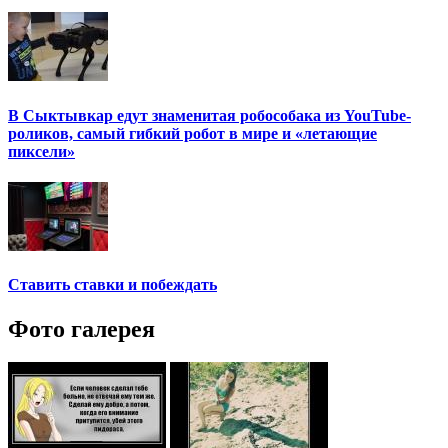
В Сыктывкар едут знаменитая робособака из YouTube-
роликов, самый гибкий робот в мире и «летающие
пиксели»
Ставить ставки и побеждать
Фото галерея