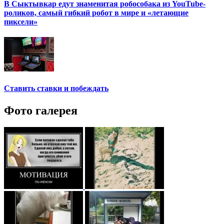
В Сыктывкар едут знаменитая робособака из YouTube-
роликов, самый гибкий робот в мире и «летающие
пиксели»
Ставить ставки и побеждать
Фото галерея