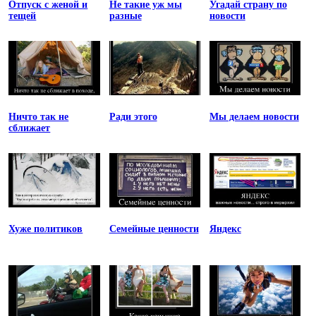
Отпуск с женой и
Не такие уж мы
Угадай страну по
тещей
разные
новости
Ничто так не
Ради этого
Мы делаем новости
сближает
Хуже политиков
Семейные ценности
Яндекс