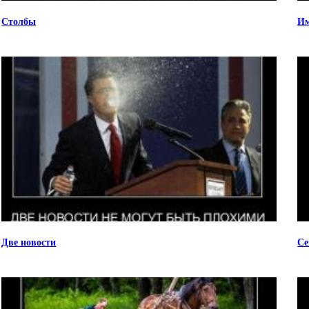
Столбы
Им
Две новости
Се