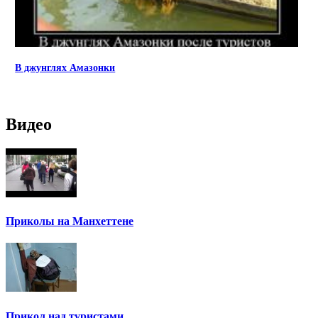
В джунглях Амазонки
Видео
Приколы на Манхеттене
Прикол над туристами