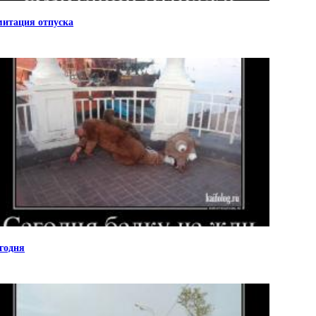
итация отпуска
годня