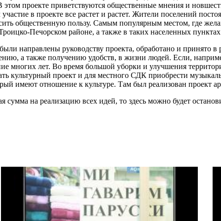
 этом проекте приветствуются общественные мнения и новшеств
 участие в проекте все растет и растет. Жители поселений пост
сить общественную пользу. Самым популярным местом, где жела
Троицко-Печорском районе, а также в таких населенных пунктах
 были направлены руководству проекта, обработано и принято в
нию, а также получению удобств, в жизни людей. Если, наприме
ение многих лет. Во время большой уборки и улучшения террито
ать культурный проект и для местного СДК приобрести музыкаль
орый имеют отношение к культуре. Там был реализован проект ар
я сумма на реализацию всех идей, то здесь можно будет останов