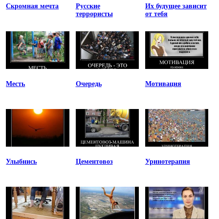
Скромная мечта
Русские
Их будущее зависит
террористы
от тебя
Месть
Очередь
Мотивация
Улыбнись
Цементовоз
Уринотерапия