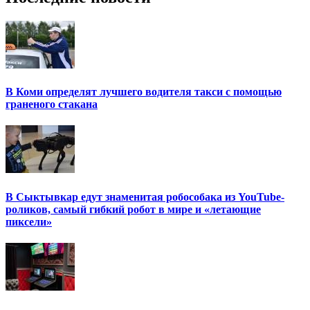
В Коми определят лучшего водителя такси с помощью
граненого стакана
В Сыктывкар едут знаменитая робособака из YouTube-
роликов, самый гибкий робот в мире и «летающие
пиксели»