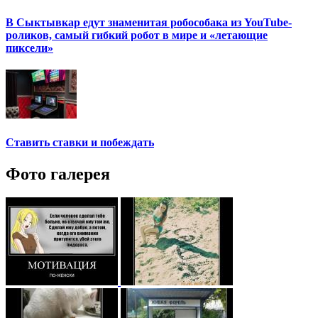
В Сыктывкар едут знаменитая робособака из YouTube-
роликов, самый гибкий робот в мире и «летающие
пиксели»
Ставить ставки и побеждать
Фото галерея