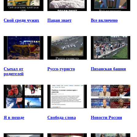
Свой среди чужих
Пацан знает
Все включено
Съехал от
Руссо-туристо
Пизанская башня
родителей
Я в походе
Свобода слова
Новости России