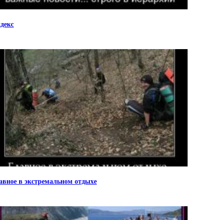
декс
авное в экстремальном отдыхе