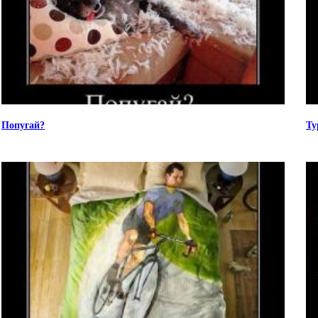
Попугай?
Ту