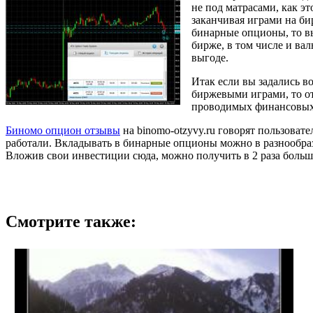
не под матрасами, как э
заканчивая играми на би
бинарные опционы, то вы
бирже, в том числе и ва
выгоде.
Итак если вы задались в
биржевыми играми, то от
проводимых финансовых
Биномо опцион отзывы
на binomo-otzyvy.ru говорят пользовате
работали. Вкладывать в бинарные опционы можно в разнообраз
Вложив свои инвестиции сюда, можно получить в 2 раза больше
Смотрите также: