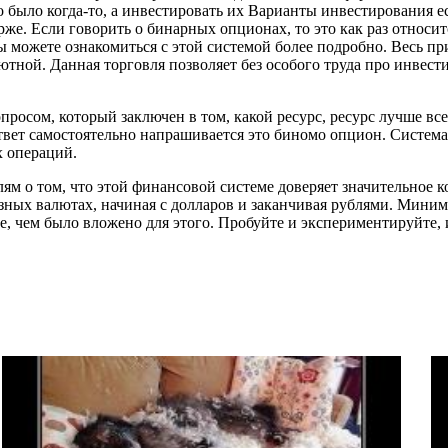
то было когда-то, а инвестировать их Варианты инвестирования е
рже. Если говорить о бинарных опционах, то это как раз относи
 можете ознакомиться с этой системой более подробно. Весь п
лютной. Данная торговля позволяет без особого труда про инвес
опросом, который заключен в том, какой ресурс, ресурс лучше в
вет самостоятельно напрашивается это биномо опцион. Система 
 операций.
лям о том, что этой финансовой системе доверяет значительное к
ных валютах, начиная с долларов и заканчивая рублями. Миним
, чем было вложено для этого. Пробуйте и экспериментируйте, и