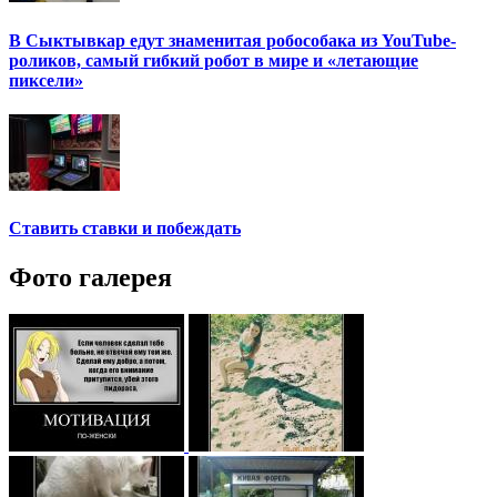
В Сыктывкар едут знаменитая робособака из YouTube-
роликов, самый гибкий робот в мире и «летающие
пиксели»
Ставить ставки и побеждать
Фото галерея