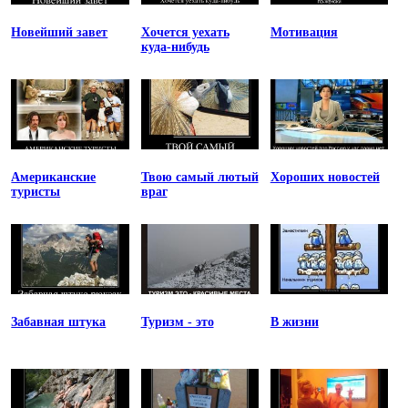
Новейший завет
Хочется уехать
Мотивация
куда-нибудь
Американские
Твою самый лютый
Хороших новостей
туристы
враг
Забавная штука
Туризм - это
В жизни