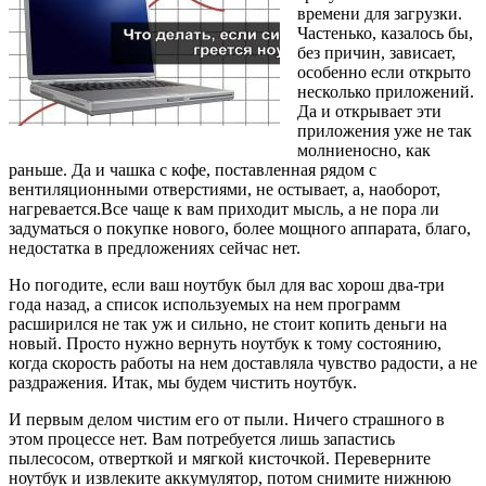
времени для загрузки.
Частенько, казалось бы,
без причин, зависает,
особенно если открыто
несколько приложений.
Да и открывает эти
приложения уже не так
молниеносно, как
раньше. Да и чашка с кофе, поставленная рядом с
вентиляционными отверстиями, не остывает, а, наоборот,
нагревается.Все чаще к вам приходит мысль, а не пора ли
задуматься о покупке нового, более мощного аппарата, благо,
недостатка в предложениях сейчас нет.
Но погодите, если ваш ноутбук был для вас хорош два-три
года назад, а список используемых на нем программ
расширился не так уж и сильно, не стоит копить деньги на
новый. Просто нужно вернуть ноутбук к тому состоянию,
когда скорость работы на нем доставляла чувство радости, а не
раздражения. Итак, мы будем чистить ноутбук.
И первым делом чистим его от пыли. Ничего страшного в
этом процессе нет. Вам потребуется лишь запастись
пылесосом, отверткой и мягкой кисточкой. Переверните
ноутбук и извлеките аккумулятор, потом снимите нижнюю