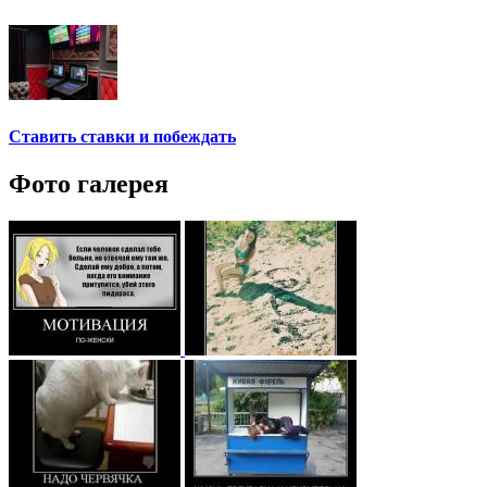
Ставить ставки и побеждать
Фото галерея