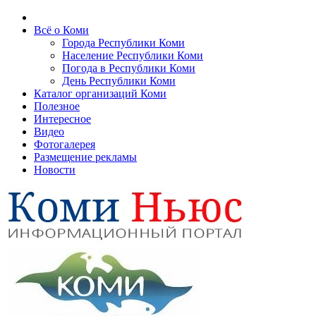
Всё о Коми
Города Республики Коми
Население Республики Коми
Погода в Республики Коми
День Республики Коми
Каталог организаций Коми
Полезное
Интересное
Видео
Фотогалерея
Размещение рекламы
Новости