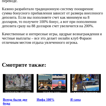
переводе.
Казино разработало традиционную систему поощрения:
сумма бонусного прибавления зависит от размера внесенного
депозита. Если вы пополняете счет как минимум на 8
долларов, то получите 100% бонус, а вот при пополнении
депозита сразу на 88 долларов счет увеличится на 200%.
Качественные и интересные игры, щедрые вознаграждения и
честные выплаты – все это делает онлайн клуб Фараон
отличным местом отдыха увлеченного игрока.
Смотрите также:
Всегда были две
Инфа 100%
Я сама
беды