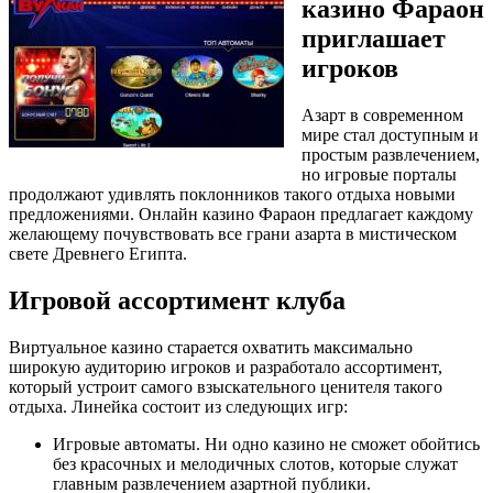
казино Фараон
приглашает
игроков
Азарт в современном
мире стал доступным и
простым развлечением,
но игровые порталы
продолжают удивлять поклонников такого отдыха новыми
предложениями. Онлайн казино Фараон предлагает каждому
желающему почувствовать все грани азарта в мистическом
свете Древнего Египта.
Игровой ассортимент клуба
Виртуальное казино старается охватить максимально
широкую аудиторию игроков и разработало ассортимент,
который устроит самого взыскательного ценителя такого
отдыха. Линейка состоит из следующих игр:
Игровые автоматы. Ни одно казино не сможет обойтись
без красочных и мелодичных слотов, которые служат
главным развлечением азартной публики.