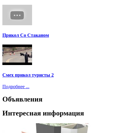
Прикол Со Стаканом
Смех прикол туристы 2
Подробнее ...
Объявления
Интересная информация