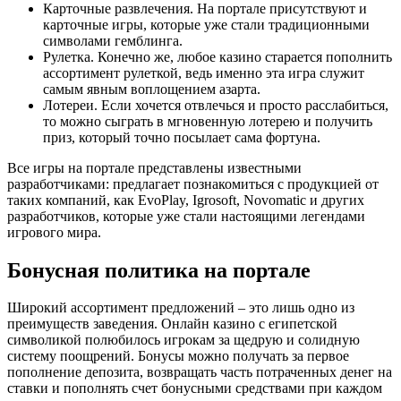
Карточные развлечения. На портале присутствуют и
карточные игры, которые уже стали традиционными
символами гемблинга.
Рулетка. Конечно же, любое казино старается пополнить
ассортимент рулеткой, ведь именно эта игра служит
самым явным воплощением азарта.
Лотереи. Если хочется отвлечься и просто расслабиться,
то можно сыграть в мгновенную лотерею и получить
приз, который точно посылает сама фортуна.
Все игры на портале представлены известными
разработчиками: предлагает познакомиться с продукцией от
таких компаний, как EvoPlay, Igrosoft, Novomatic и других
разработчиков, которые уже стали настоящими легендами
игрового мира.
Бонусная политика на портале
Широкий ассортимент предложений – это лишь одно из
преимуществ заведения. Онлайн казино с египетской
символикой полюбилось игрокам за щедрую и солидную
систему поощрений. Бонусы можно получать за первое
пополнение депозита, возвращать часть потраченных денег на
ставки и пополнять счет бонусными средствами при каждом