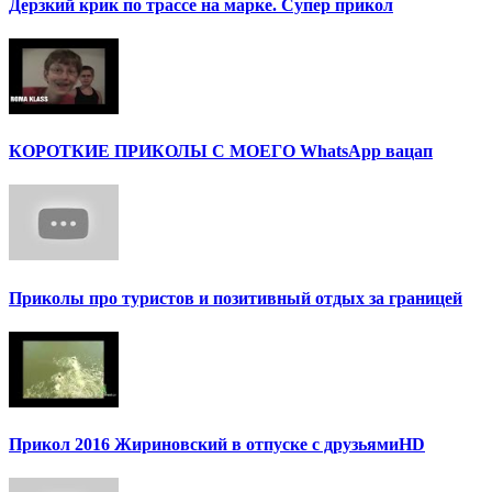
Дерзкий крик по трассе на марке. Супер прикол
КОРОТКИЕ ПРИКОЛЫ С МОЕГО WhatsApp вацап
Приколы про туристов и позитивный отдых за границей
Прикол 2016 Жириновский в отпуске с друзьямиHD