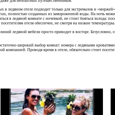
а даже для неопытных путешественников.
ых в ледяном отеле подходит только для экстремалов и «моржей».
атах, полностью созданных из замороженной воды. На ночь мож
ться в ледяной комнате с ночевкой, не стоит бояться холода: по
посетителям отеля обеспечен, не смотря на низкие температуры
линий ледяной мебели просто приводит в восторг. Безусловно, со
достаточно широкий выбор комнат: номера с ледяными кроватями
лой компанией. Проводя время в отеле, обязательно стоит посети