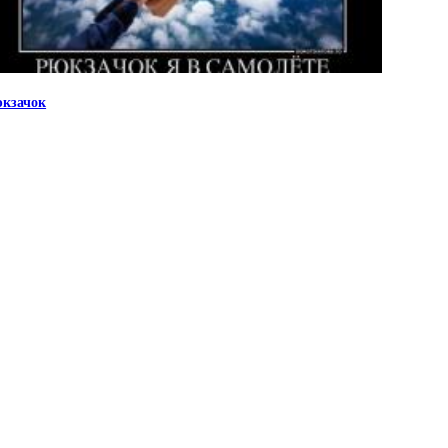
кзачок