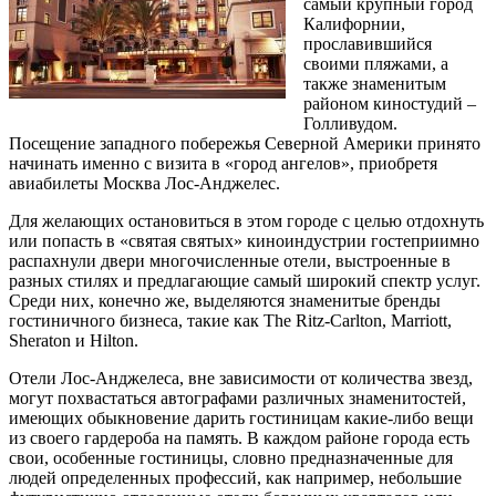
самый крупный город
Калифорнии,
прославившийся
своими пляжами, а
также знаменитым
районом киностудий –
Голливудом.
Посещение западного побережья Северной Америки принято
начинать именно с визита в «город ангелов», приобретя
авиабилеты Москва Лос-Анджелес.
Для желающих остановиться в этом городе с целью отдохнуть
или попасть в «святая святых» киноиндустрии гостеприимно
распахнули двери многочисленные отели, выстроенные в
разных стилях и предлагающие самый широкий спектр услуг.
Среди них, конечно же, выделяются знаменитые бренды
гостиничного бизнеса, такие как The Ritz-Carlton, Marriott,
Sheraton и Hilton.
Отели Лос-Анджелеса, вне зависимости от количества звезд,
могут похвастаться автографами различных знаменитостей,
имеющих обыкновение дарить гостиницам какие-либо вещи
из своего гардероба на память. В каждом районе города есть
свои, особенные гостиницы, словно предназначенные для
людей определенных профессий, как например, небольшие