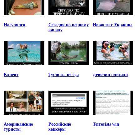
Нагулялся
Сегодня по первому
Новости с Украины
каналу
Клиент
Туристы не еда
Девочки плясали
Американские
Российские
Terrorists win
туристы
хаккеры