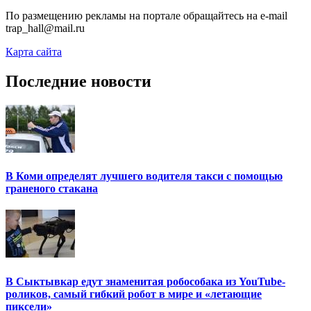
По размещению рекламы на портале обращайтесь на e-mail
trap_hall@mail.ru
Карта сайта
Последние новости
В Коми определят лучшего водителя такси с помощью
граненого стакана
В Сыктывкар едут знаменитая робособака из YouTube-
роликов, самый гибкий робот в мире и «летающие
пиксели»