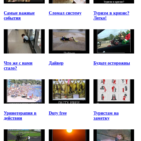
Самые важные
Сломал систему
Туризм в кризис?
события
Легко!
Что же с нами
Дайвер
Будьте осторожны
стало?
Уринотерапия в
Duty free
Туристам на
действии
заметку