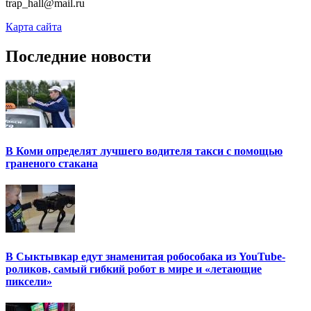
trap_hall@mail.ru
Карта сайта
Последние новости
В Коми определят лучшего водителя такси с помощью
граненого стакана
В Сыктывкар едут знаменитая робособака из YouTube-
роликов, самый гибкий робот в мире и «летающие
пиксели»