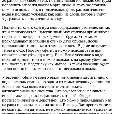
20 раз больше своего веса, поэтому найдя его можно без труда
пополнить запас жидкости в организме. К тому же сфагнум
можно использовать в самодельных фильтрах для очищения
воды в полевых условиях как один из слоев, которые будут
задерживать грязь и очищать воду.
Помимо того, что сфагнум влагосодержащее растение, он так
же и теплоизолятор. Высушенный мох сфагнум применяют в
строительстве деревянных домов из бруса. Этим мхом
прокладывают изоляцию в стыках двух брусьев, после
протыкивают сами стыки этим растением. В доме получается
тепло и сухо. Поэтому сфагнум можно использовать при
строительстве убежищ в лесу. Если Ваше убежище в виде
покатой крыши, то его можно положить на крышу убежища
или постелить подстилку как матрас. В таком убежище будет
тепло ночью и возможно спасет от несильного дождя.
У растения сфагнум много различных преимуществ и много
видов использования, но одним из самых лучших достоинств
этого вида мха является его антисептические,
антибактериальные свойства. Это обусловлено наличием в
его составе вещества «сфагнола», который обладает
противогнилостным действием. Его можно прикладывать как
на раны и порезы, так и на ожоги. В лесу у Вас просто может
не оказаться ни аптечки, не нужных медикаментов, а растение
сфагнум широко распространен и растет практически в любом