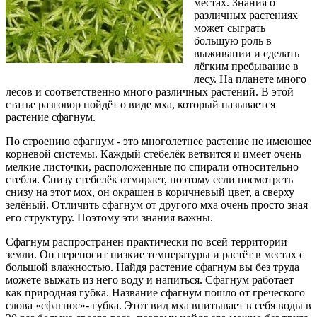
местах. Знания о
различных растениях
может сыграть
большую роль в
выживании и сделать
лёгким пребывание в
лесу. На планете много
лесов и соответственно много различных растений. В этой
статье разговор пойдёт о виде мха, который называется
растение сфагнум.
По строению сфагнум - это многолетнее растение не имеющее
корневой системы. Каждый стебелёк ветвится и имеет очень
мелкие листочки, расположенные по спирали относительно
стебля. Снизу стебелёк отмирает, поэтому если посмотреть
снизу на этот мох, он окрашен в коричневый цвет, а сверху
зелёный. Отличить сфагнум от другого мха очень просто зная
его структуру. Поэтому эти знания важны.
Сфагнум распространен практически по всей территории
земли. Он переносит низкие температуры и растёт в местах с
большой влажностью. Найдя растение сфагнум вы без труда
можете выжать из него воду и напиться. Сфагнум работает
как природная губка. Название сфагнум пошло от греческого
слова «сфагнос»- губка. Этот вид мха впитывает в себя воды в