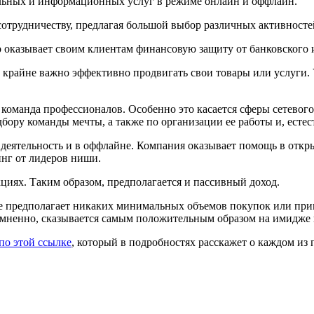
льных и информационных услуг в режиме онлайн и оффлайн.
отрудничеству, предлагая большой выбор различных активносте
up оказывает своим клиентам финансовую защиту от банковского 
 крайне важно эффективно продвигать свои товары или услуги. Va
 команда профессионалов. Особенно это касается сферы сетевого
дбору команды мечты, а также по организации ее работы и, есте
деятельность и в оффлайне. Компания оказывает помощь в откр
нг от лидеров ниши.
циях. Таким образом, предполагается и пассивный доход.
не предполагает никаких минимальных объемов покупок или при
есомненно, сказывается самым положительным образом на имидже 
по этой ссылке
, который в подробностях расскажет о каждом из 