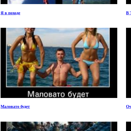
Я в походе
В 
Маловато будет
Оч