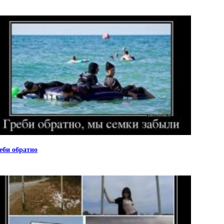
еби обратно