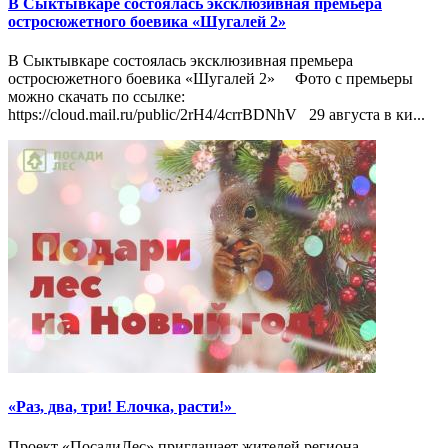
В Сыктывкаре состоялась эксклюзивная премьера
остросюжетного боевика «Шугалей 2»
В Сыктывкаре состоялась эксклюзивная премьера
остросюжетного боевика «Шугалей 2» Фото с премьеры
можно скачать по ссылке:
https://cloud.mail.ru/public/2rH4/4crrBDNhV 29 августа в ки...
«Раз, два, три! Елочка, расти!»
Проект «ПосадиЛес» приглашает жителей региона