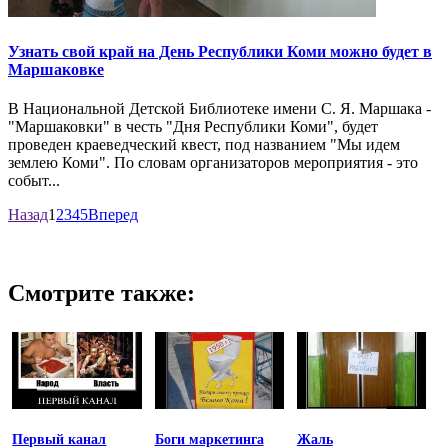
Узнать свой край на День Республики Коми можно будет в
Маршаковке
В Национальной Детской Библиотеке имени С. Я. Маршака -
"Маршаковки" в честь "Дня Республики Коми", будет
проведен краеведческий квест, под названием "Мы идем
землею Коми". По словам организаторов мероприятия - это
событ...
Назад
1
2
3
4
5
Вперед
Смотрите также:
Первый канал
Боги маркетинга
Жаль