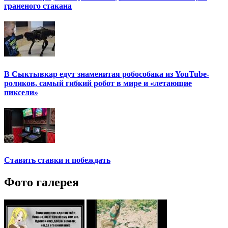
граненого стакана
В Сыктывкар едут знаменитая робособака из YouTube-
роликов, самый гибкий робот в мире и «летающие
пиксели»
Ставить ставки и побеждать
Фото галерея