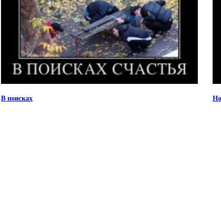
В поисках
Но