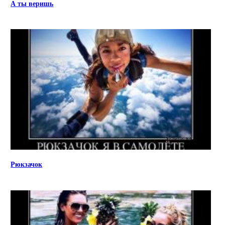
А ты веришь
Рюкзачок