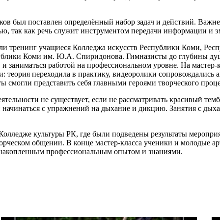
ов был поставлен определённый набор задач и действий. Важне
ью, так как речь служит инструментом передачи информации и 
и тренинг учащиеся Колледжа искусств Республики Коми, Респуб
публики Коми им. Ю.А. Спиридонова. Гимназисты до глубины д
и заниматься работой на профессиональном уровне. На мастер-
ми: теория переходила в практику, видеоролики сопровождалис
ы смогли представить себя главными героями творческого проце
тельности не существует, если не рассматривать красивый тембр
начинаться с упражнений на дыхание и дикцию. Занятия с дыха
 Колледже культуры РК, где были подведены результаты меропри
ворческом общении. В конце мастер-класса ученики и молодые 
я накопленным профессиональным опытом и знаниями.