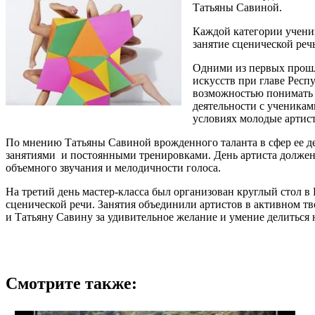
Татьяны Савиной.
Каждой категории ученик
занятие сценической реч
Одними из первых прошл
искусств при главе Рес
возможностью понимать 
деятельности с ученика
условиях молодые артист
По мнению Татьяны Савиной врожденного таланта в сфер ее дея
занятиями и постоянными тренировками. День артиста должен 
объемного звучания и мелодичности голоса.
На третий день мастер-класса был организован круглый стол в
сценической речи. Занятия объединили артистов в активном т
и Татьяну Савину за удивительное желание и умение делитьс
Смотрите также: