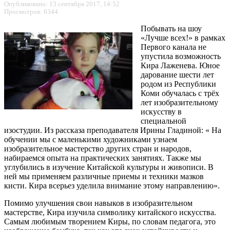
Опубликовано: 13 сентября 2017, 14:52
Просмотров: 6344
Побывать на шоу
«Лучше всех!» в рамках
Первого канала не
упустила возможность
Кира Лаженева. Юное
дарование шести лет
родом из Республики
Коми обучалась с трёх
лет изобразительному
искусству в
специальной
изостудии. Из рассказа преподавателя Ирины Гладиной: « На
обучении мы с маленькими художниками узнаем
изобразительное мастерство других стран и народов,
набираемся опыта на практических занятиях. Также мы
углубились в изучение Китайской культуры и живописи. В
ней мы применяем различные приемы и техники мазков
кисти. Кира всерьез уделила внимание этому направлению».
Помимо улучшения свои навыков в изобразительном
мастерстве, Кира изучила символику китайского искусства.
Самым любимым творением Киры, по словам педагога, это