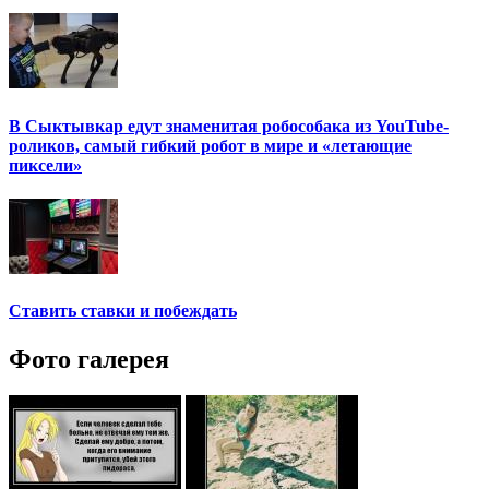
В Сыктывкар едут знаменитая робособака из YouTube-
роликов, самый гибкий робот в мире и «летающие
пиксели»
Ставить ставки и побеждать
Фото галерея