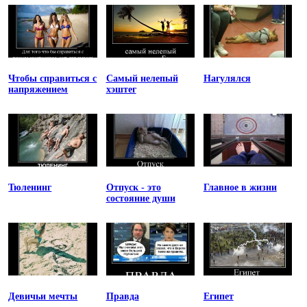
Чтобы справиться с
Самый нелепый
Нагулялся
напряжением
хэштег
Тюленинг
Отпуск - это
Главное в жизни
состояние души
Девичьи мечты
Правда
Египет