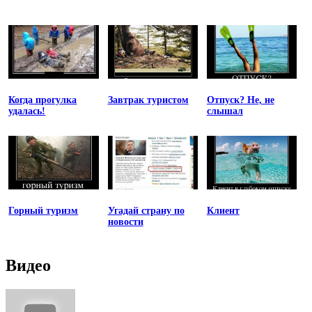
Когда прогулка
Завтрак туристом
Отпуск? Не, не
удалась!
слышал
Горный туризм
Угадай страну по
Клиент
новости
Видео