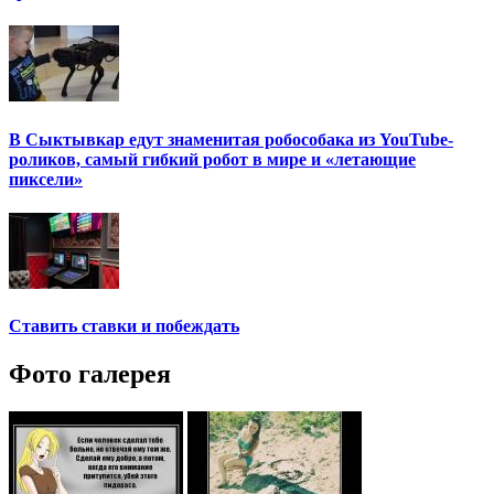
В Сыктывкар едут знаменитая робособака из YouTube-
роликов, самый гибкий робот в мире и «летающие
пиксели»
Ставить ставки и побеждать
Фото галерея