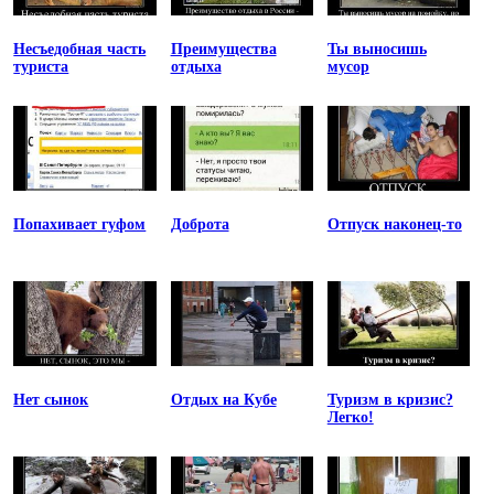
Несъедобная часть
Преимущества
Ты выносишь
туриста
отдыха
мусор
Попахивает гуфом
Доброта
Отпуск наконец-то
Нет сынок
Отдых на Кубе
Туризм в кризис?
Легко!