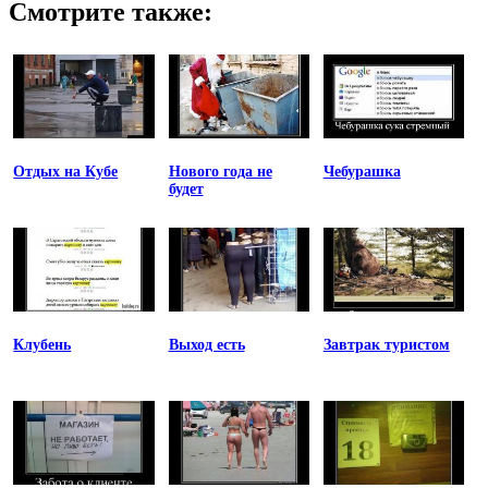
Смотрите также:
Отдых на Кубе
Нового года не
Чебурашка
будет
Клубень
Выход есть
Завтрак туристом