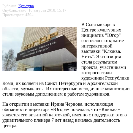
Рубрика:
Культура
Опубликовано: 10 августа 2018, 15:17
Просмотров: 4594
В Сывтывкаре в
Центре культурных
инициатив "Югор"
состоялось открытие
интерактивной
выставки "Клюква.
Нить". Экспозиция
стала результатом
проекта, участниками
которого стали
художники Республики
Коми, их коллеги из Санкт-Петербурга и Архангельской
области, музыканты. Их интересные мелодичные композиции
стали звуковым дополнением к работам художников.
На открытии выставки Ирина Чернова, исполняющая
обязанности директора «Югора» поведала, что «Клюква»
является его визитной карточкой, именно с поддержки этого
удивительного пленера 7 лет назад началась деятельность
центра.