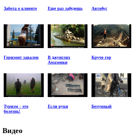
Забота о клиенте
Еще раз забудешь
Автобус
Горизонт завален
В джунглях
Круче гор
Амазонки
Туризм - это
Если руки
Безумный
болезнь!
Видео