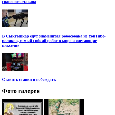
граненого стакана
В Сыктывкар едут знаменитая робособака из YouTube-
роликов, самый гибкий робот в мире и «летающие
пиксели»
Ставить ставки и побеждать
Фото галерея