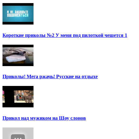
Короткие приколы №2 У меня под пилоткой чешется 1
Приколы! Мега ржачь! Русские на отдыхе
Прикол над мужиком на Шоу слонов