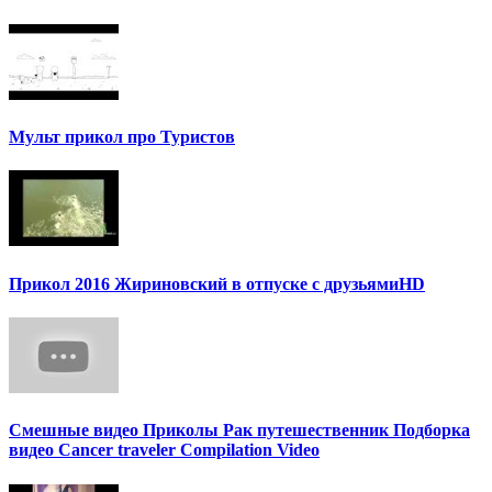
Мульт прикол про Туристов
Прикол 2016 Жириновский в отпуске с друзьямиHD
Смешные видео Приколы Рак путешественник Подборка
видео Cancer traveler Compilation Video