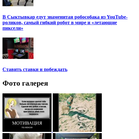
В Сыктывкар едут знаменитая робособака из YouTube-
роликов, самый гибкий робот в мире и «летающие
пиксели»
Ставить ставки и побеждать
Фото галерея