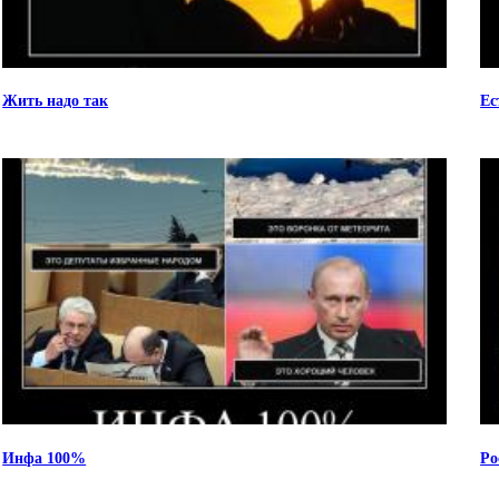
Жить надо так
Ес
Инфа 100%
Ро