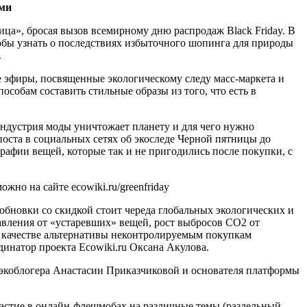
ами
ица», бросая вызов всемирному дню распродаж Black Friday. В
обы узнать о последствиях избыточного шопинга для природы
.
 эфиры, посвященные экологическому следу масс-маркета и
собам составить стильные образы из того, что есть в
ндустрия моды уничтожает планету и для чего нужно
поста в социальных сетях об экоследе Черной пятницы до
рафии вещей, которые так и не пригодились после покупки, с
но на сайте ecowiki.ru/greenfriday
обновки со скидкой стоит череда глобальных экологических и
авления от «устаревших» вещей, рост выбросов CO2 от
в качестве альтернативы неконтролируемым покупкам
инатор проекта Ecowiki.ru Оксана Акулова.
 экоблогера Анастасии Приказчиковой и основателя платформы
частие в онлайн-флешмобах на различные темы (раздельный