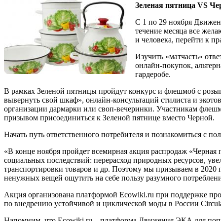
Зеленая пятница VS Чер
C 1 по 29 ноября Движен
течение месяца все жела
и человека, перейти к п
Изучить «матчасть» отв
онлайн-покупок, альтерн
гардеробе.
В рамках Зеленой пятницы пройдут конкурс и флешмоб с розыг
вывернуть свой шкаф», онлайн-консультаций стилиста и экотов
организации дармарки или своп-вечеринки. Участникам флешмо
призывом присоединиться к Зеленой пятнице вместо Черной.
Начать путь ответственного потребителя и познакомиться с по
«В конце ноября пройдет всемирная акция распродаж «Черная п
социальных последствий: перерасход природных ресурсов, увел
транспортировки товаров и др. Поэтому мы призываем в 2020 
ненужных вещей ощутить на себе пользу разумного потребления
Акция организована платформой Ecowiki.ru при поддержке пр
по внедрению устойчивой и циклической моды в России Circul
Напомним, что Ecowiki.ru – платформа Движения ЭКА для поп