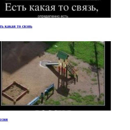
ть какая то свзяь
ссия