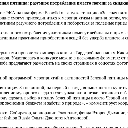
ная пятница: разумное потребление вместо погони за скидк
ие ЭКА на платформе Ecowiki.ru запускает акцию «Зеленая пятн
ющие смогут присоединиться к мероприятиям и активностям, чт
рактикам разумного потребления и побороться за полезные призы
етственного потребления участникам помогут вебинары и прямые
ативным практикам приобретения вещей без ущерба планете и спо
рышами призов: экземпляров книги «Гардероб наизнанку. Как и
аров. Участвовать в конкурсе можно в нескольких форматах: от 
ба предлагают разместить на своих страницах в соцсетях фотог
лной программой мероприятий и активностей Зеленой пятницы мож
ятница». За невинной, на первый взгляд, возможностью купить 
ичение мусорного следа за счет упаковки и неэкологичного изб
году сделать выбор в пользу Зеленой пятницы вместо Черной и 
: экономии бюджета и заботы о природе», – комментирует коорд
оекта Собиратор, корпорации Экополис, фонда Второе Дыхание,
ar fashion Russia Ольги Джонстон-Антоновой.
уляризации экологичного образа жизни. Здесь можно принять у