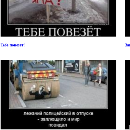
Тебе повезет!
За