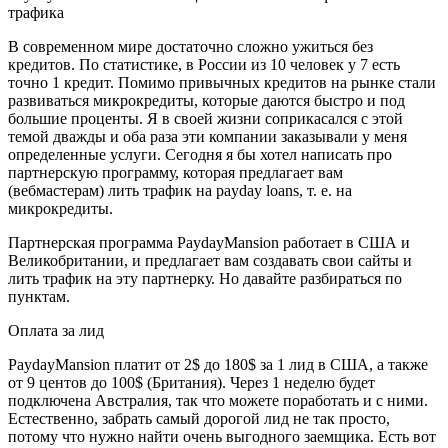
трафика
В современном мире достаточно сложно ужиться без
кредитов. По статистике, в России из 10 человек у 7 есть
точно 1 кредит. Помимо привычных кредитов на рынке стали
развиваться микрокредиты, которые даются быстро и под
большие проценты. Я в своей жизни соприкасался с этой
темой дважды и оба раза эти компании заказывали у меня
определенные услуги. Сегодня я бы хотел написать про
партнерскую программу, которая предлагает вам
(вебмастерам) лить трафик на payday loans, т. е. на
микрокредиты.
Партнерская программа PaydayMansion работает в США и
Великобритании, и предлагает вам создавать свои сайты и
лить трафик на эту партнерку. Но давайте разбираться по
пунктам.
Оплата за лид
PaydayMansion платит от 2$ до 180$ за 1 лид в США, а также
от 9 центов до 100$ (Британия). Через 1 неделю будет
подключена Австралия, так что можете поработать и с ними.
Естественно, забрать самый дорогой лид не так просто,
потому что нужно найти очень выгодного заемщика. Есть вот