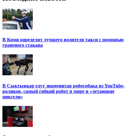
В Коми определят лучшего водителя такси с помощью
граненого стакана
В Сыктывкар едут знаменитая робособака из YouTube-
роликов, самый гибкий робот в мире и «летающие
пиксели»