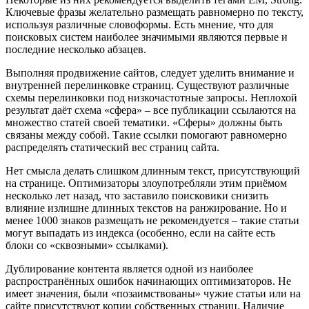
Ключевые фразы желательно размещать равномерно по тексту,
используя различные словоформы. Есть мнение, что для
поисковых систем наиболее значимыми являются первые и
последние несколько абзацев.
Выполняя продвижение сайтов, следует уделить внимание и
внутренней перелинковке страниц. Существуют различные
схемы перелинковки под низкочастотные запросы. Неплохой
результат даёт схема «сфера» – все публикации ссылаются на
множество статей своей тематики. «Сферы» должны быть
связаны между собой. Такие ссылки помогают равномерно
распределять статический вес страниц сайта.
Нет смысла делать слишком длинным текст, присутствующий
на странице. Оптимизаторы злоупотребляли этим приёмом
несколько лет назад, что заставило поисковики снизить
влияние излишне длинных текстов на ранжирование. Но и
менее 1000 знаков размещать не рекомендуется – такие статьи
могут выпадать из индекса (особенно, если на сайте есть
блоки со «сквозными» ссылками).
Дублирование контента является одной из наиболее
распространённых ошибок начинающих оптимизаторов. Не
имеет значения, были «позаимствованы» чужие статьи или на
сайте присутствуют копии собственных страниц. Наличие