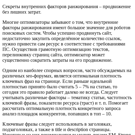
Секреты внутренних факторов ранжирования – продвижение
без лишних затрат.
Многие оптимизаторы забывают о том, что внутренние
факторы ранжирования имеют большое значение для роботов
поисковых систем. Чтобы успешно продвинуть сайт,
недостаточно закупить определённое количество ссылок,
нужно привести сам ресурс в соответствие с требованиями
ПС. Осуществив грамотную оптимизацию текстов,
перелинковку страниц сайта, оптимизатор может
существенно сократить затраты на его продвижение.
Одним из наиболее спорных вопросов, часто обсуждаемых на
различных seo-форумах, является оптимальная плотность
ключевых фраз на странице. Если раньше идеальной
плотностью принято было считать 5 – 7% на статью, то
сегодня это правило работает далеко не всегда. Следует
учитывать различные факторы – тематику статьи, частотность
ключевой фразы, показатели ресурса (траст) и т. п. Помогает
рассчитать оптимальную плотность конкретного запроса
анализ площадок конкурентов, попавших в топ – 10.
Ключевые фразы следует использовать в заголовках,
подзаголовках, а также в title и description страницы.
Некоторые из них рекомендуется выделить тегами EM, Strong.