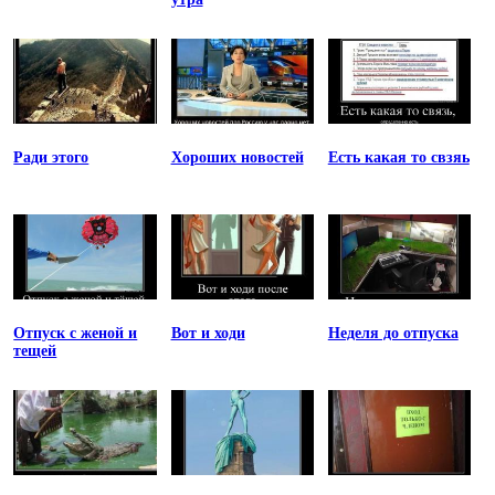
Ради этого
Хороших новостей
Есть какая то свзяь
Отпуск с женой и
Вот и ходи
Неделя до отпуска
тещей