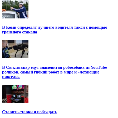
В Коми определят лучшего водителя такси с помощью
граненого стакана
В Сыктывкар едут знаменитая робособака из YouTube-
роликов, самый гибкий робот в мире и «летающие
пиксели»
Ставить ставки и побеждать