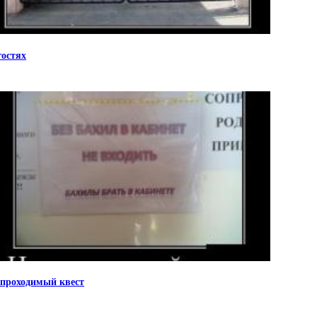
гостях
проходимый квест