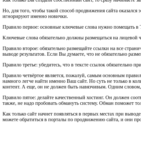
Но, для того, чтобы такой способ продвижения сайта оказалс
игнорируют именно новички.
Правило первое: основные ключевые слова нужно помещать в T
Ключевые слова обязательно должны размещаться на лицевой ча
Правило второе: обязательно размещайте ссылки на все странич
выводе результатов. Если Вы думаете, что не обязательно разме
Правило третье: убедитесь, что в тексте ссылок обязательно п
Правило четвёртое является, пожалуй, самым основным правило
намного легче найти именно Ваш сайт. Но суть не только в кол
контент. А еще, он не должен быть навязчивым. Одним словом,
Правило пятое: делайте качественный хостинг. Он должен соот
также, не надо пробовать обмануть систему. Обман поможет тол
Как только сайт начнет появляться в первых местах при вывод
можете обратиться в порталы по продвижению сайта, и они п