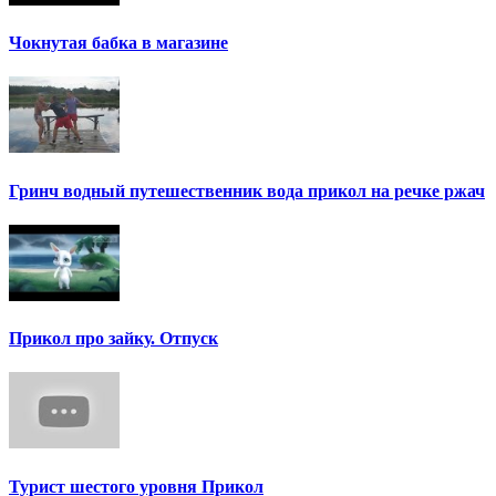
Чокнутая бабка в магазине
Гринч водный путешественник вода прикол на речке ржач
Прикол про зайку. Отпуск
Турист шестого уровня Прикол