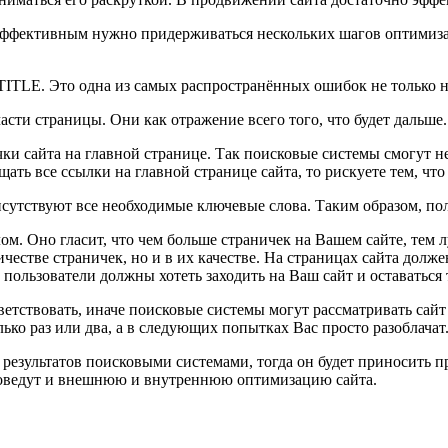
я эффективным нужно придерживаться нескольких шагов оптимиза
ITLE. Это одна из самых распространённых ошибок не только н
сти страницы. Они как отражение всего того, что будет дальше.
ки сайта на главной странице. Так поисковые системы смогут не
щать все ссылки на главной странице сайта, то рискуете тем, чт
рисутствуют все необходимые ключевые слова. Таким образом, по
м. Оно гласит, что чем больше страничек на Вашем сайте, тем л
ичестве страничек, но и в их качестве. На страницах сайта дол
 пользователи должны хотеть заходить на Ваш сайт и оставаться
ветствовать, иначе поисковые системы могут рассматривать сайт
ько раз или два, а в следующих попытках Вас просто разоблачат.
е результатов поисковыми системами, тогда он будет приносить 
роведут и внешнюю и внутреннюю оптимизацию сайта.