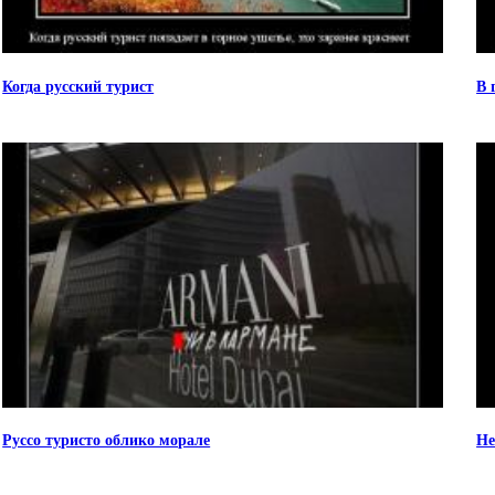
Когда русский турист
В 
Руссо туристо облико морале
Не