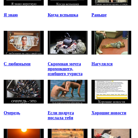
Я знаю
Когда вспышка
Раньше
С любимыми
Скромная мечта
Нагулялся
промокшего,
озябшего туриста
Очередь
Если подруга
Хорошие новости
послала тебя