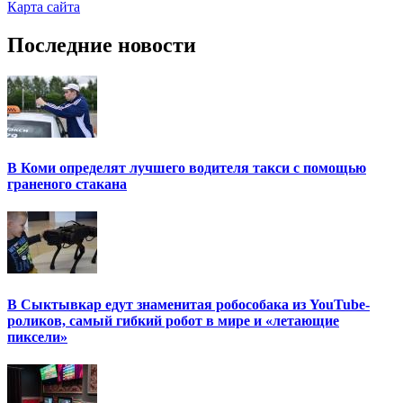
Карта сайта
Последние новости
В Коми определят лучшего водителя такси с помощью
граненого стакана
В Сыктывкар едут знаменитая робособака из YouTube-
роликов, самый гибкий робот в мире и «летающие
пиксели»