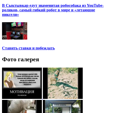
В Сыктывкар едут знаменитая робособака из YouTube-
роликов, самый гибкий робот в мире и «летающие
пиксели»
Ставить ставки и побеждать
Фото галерея