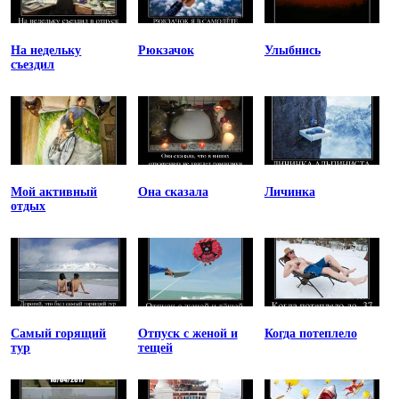
На недельку
Рюкзачок
Улыбнись
съездил
Мой активный
Она сказала
Личинка
отдых
Самый горящий
Отпуск с женой и
Когда потеплело
тур
тещей