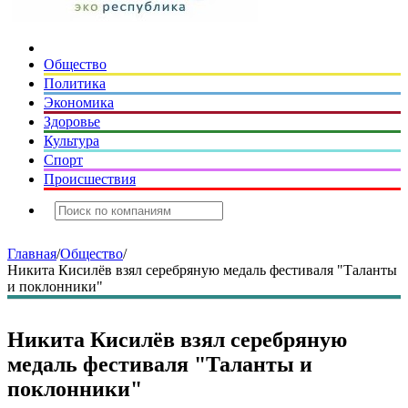
Общество
Политика
Экономика
Здоровье
Культура
Спорт
Происшествия
Главная
/
Общество
/
Никита Кисилёв взял серебряную медаль фестиваля "Таланты
и поклонники"
Никита Кисилёв взял серебряную
медаль фестиваля "Таланты и
поклонники"