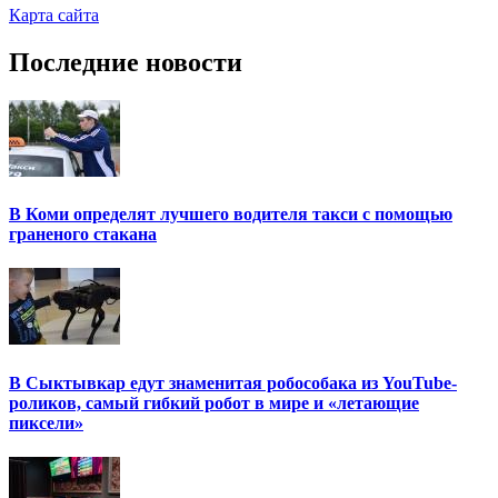
Карта сайта
Последние новости
В Коми определят лучшего водителя такси с помощью
граненого стакана
В Сыктывкар едут знаменитая робособака из YouTube-
роликов, самый гибкий робот в мире и «летающие
пиксели»