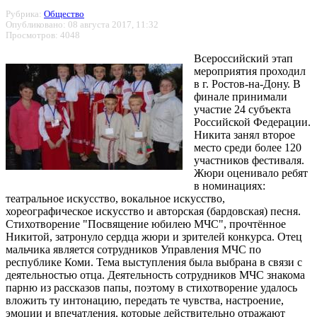
Рубрика:
Общество
Опубликовано: 08 августа 2017, 11:32
Просмотров: 4048
Всероссийский этап
мероприятия проходил
в г. Ростов-на-Дону. В
финале принимали
участие 24 субъекта
Российской Федерации.
Никита занял второе
место среди более 120
участников фестиваля.
Жюри оценивало ребят
в номинациях:
театральное искусство, вокальное искусство,
хореографическое искусство и авторская (бардовская) песня.
Стихотворение "Посвящение юбилею МЧС", прочтённое
Никитой, затронуло сердца жюри и зрителей конкурса. Отец
мальчика является сотрудников Управления МЧС по
республике Коми. Тема выступления была выбрана в связи с
деятельностью отца. Деятельность сотрудников МЧС знакома
парню из рассказов папы, поэтому в стихотворение удалось
вложить ту интонацию, передать те чувства, настроение,
эмоции и впечатления, которые действительно отражают