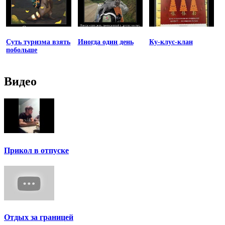
Суть туризма взять
Иногда один день
Ку-клус-клан
побольше
Видео
Прикол в отпуске
Отдых за границей