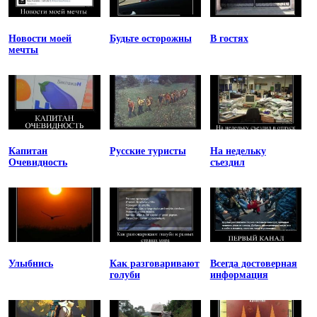
Новости моей
Будьте осторожны
В гостях
мечты
Капитан
Русские туристы
На недельку
Очевидность
съездил
Улыбнись
Как разговаривают
Всегда достоверная
голуби
информация