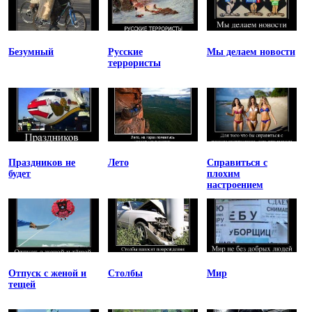
Безумный
Русские
Мы делаем новости
террористы
Праздников не
Лето
Справиться с
будет
плохим
настроением
Отпуск с женой и
Столбы
Мир
тещей