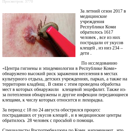
Просмотров: 3770
За летний сезон 2017 в
медицинские
учреждения
Республики Коми
обратилось 1617
человек , все из них
пострадали от укусов
клещей , из низ 234 –
дети .
По исследованию
«Центра гигиены и эпидемиологии в Республике Коми»
обнаружено высокий риск заражения неселения в местах
культурного отдыха, детских учреждениях, парках, а также на
территории кладбищ . В связи с этим проведена обработка
мест в которых обнаружили клещевой энцефалит. Также из-
за потепления обнаружены и другие инфекции передающиеся
клещами, к числу которых относится и лихорадка.
За период с 18 по 24 августа обострился процесс
пострадавших от укусов клещей , и в медицинские центры
обратилось 28 человек с просьбой о помощи.
Специалисты Роспотребнадзора по Коми напоминают , что