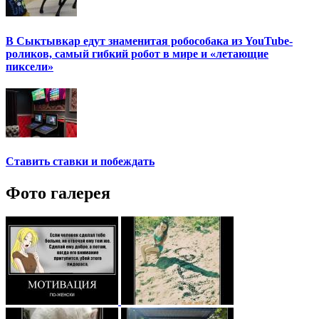
В Сыктывкар едут знаменитая робособака из YouTube-
роликов, самый гибкий робот в мире и «летающие
пиксели»
Ставить ставки и побеждать
Фото галерея