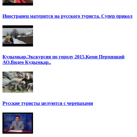
Иностранец матерится на русского туриста. Супер прикол
Кудымкар.Экскурсия по городу 2015.Коми Пермяцкий
АО.Видео Кудымкар..
Русские туристы целуются с черепахами