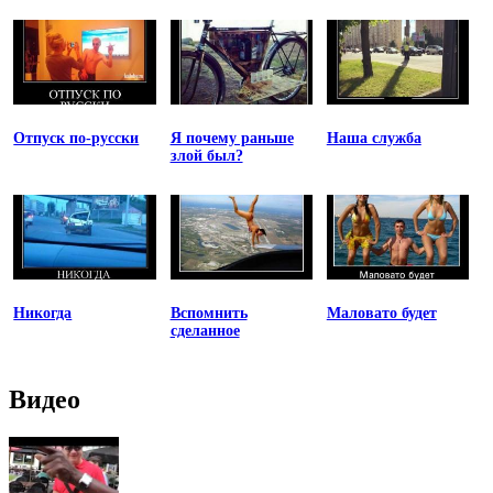
Отпуск по-русски
Я почему раньше
Наша служба
злой был?
Никогда
Вспомнить
Маловато будет
сделанное
Видео