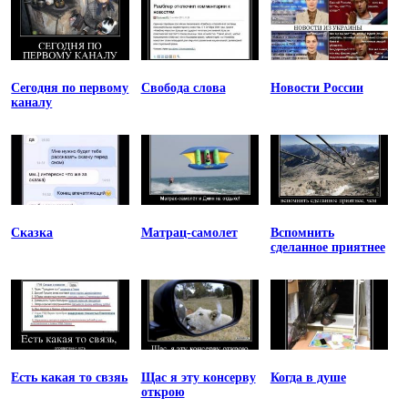
Сегодня по первому
Свобода слова
Новости России
каналу
Сказка
Матрац-самолет
Вспомнить
сделанное приятнее
Есть какая то свзяь
Щас я эту консерву
Когда в душе
открою