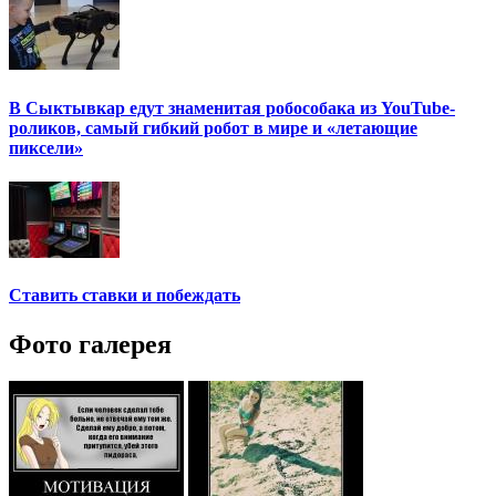
В Сыктывкар едут знаменитая робособака из YouTube-
роликов, самый гибкий робот в мире и «летающие
пиксели»
Ставить ставки и побеждать
Фото галерея