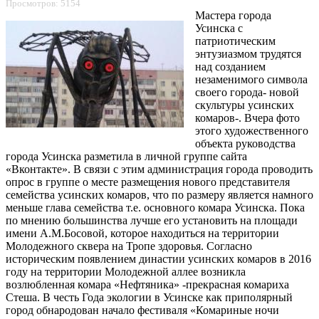
Просмотров: 5154
Мастера города
Усинска с
патриотическим
энтузиазмом трудятся
над созданием
незаменимого символа
своего города- новой
скультуры усинских
комаров-. Вчера фото
этого художественного
объекта руководства
города Усинска разметила в личной группе сайта
«Вконтакте». В связи с этим администрация города проводить
опрос в группе о месте размещения нового представителя
семейства усинских комаров, что по размеру является намного
меньше глава семейства т.е. основного комара Усинска. Пока
по мнению большинства лучше его установить на площади
имени А.М.Босовой, которое находиться на территории
Молодежного сквера на Тропе здоровья. Согласно
историческим появлением династии усинских комаров в 2016
году на территории Молодежной аллее возникла
возлюбленная комара «Нефтяника» -прекрасная комариха
Стеша. В честь Года экологии в Усинске как приполярный
город обнародован начало фестиваля «Комариные ночи