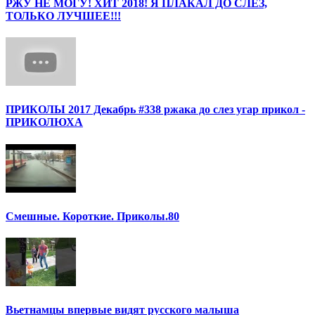
РЖУ НЕ МОГУ! ХИТ 2018! Я ПЛАКАЛ ДО СЛЕЗ,
ТОЛЬКО ЛУЧШЕЕ!!!
ПРИКОЛЫ 2017 Декабрь #338 ржака до слез угар прикол -
ПРИКОЛЮХА
Смешные. Короткие. Приколы.80
Вьетнамцы впервые видят русского малыша