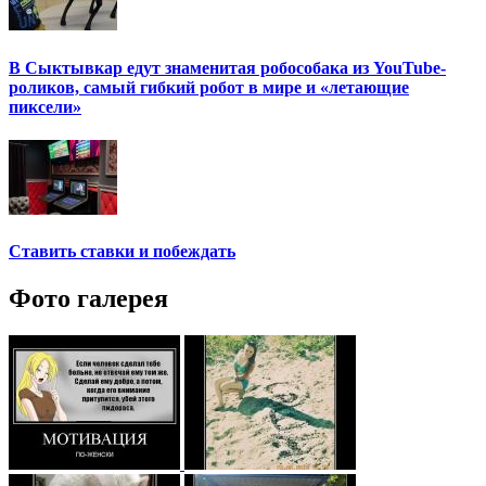
В Сыктывкар едут знаменитая робособака из YouTube-
роликов, самый гибкий робот в мире и «летающие
пиксели»
Ставить ставки и побеждать
Фото галерея