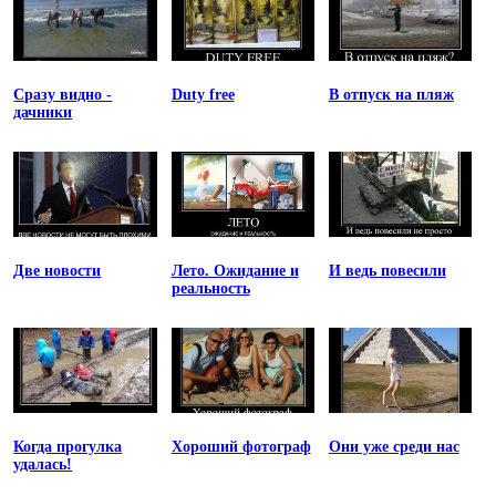
Сразу видно -
Duty free
В отпуск на пляж
дачники
Две новости
Лето. Ожидание и
И ведь повесили
реальность
Когда прогулка
Хороший фотограф
Они уже среди нас
удалась!