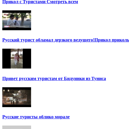
Прикол с Туристами Смотреть всем
Русский турист обламал дерзкого ведущего!Прикол прикол
Привет русским туристам от Бидуинки из Туниса
Русские туристы облико морале