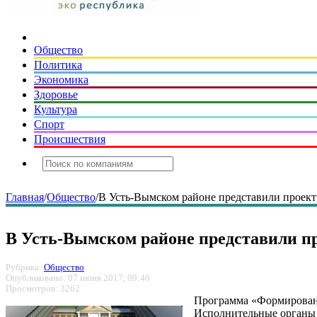
Общество
Политика
Экономика
Здоровье
Культура
Спорт
Происшествия
Главная
/
Общество
/
В Усть-Вымском районе представили проект
В Усть-Вымском районе представили пр
Рубрика:
Общество
Опубликовано: 07 июня 2017, 09:40
Просмотров: 3262
Программа «Формировани
Исполнительные органы 