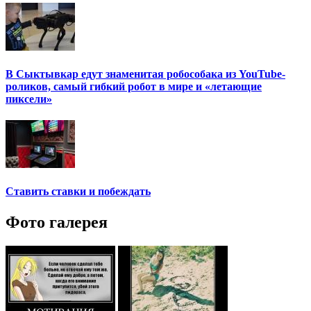
В Сыктывкар едут знаменитая робособака из YouTube-
роликов, самый гибкий робот в мире и «летающие
пиксели»
Ставить ставки и побеждать
Фото галерея