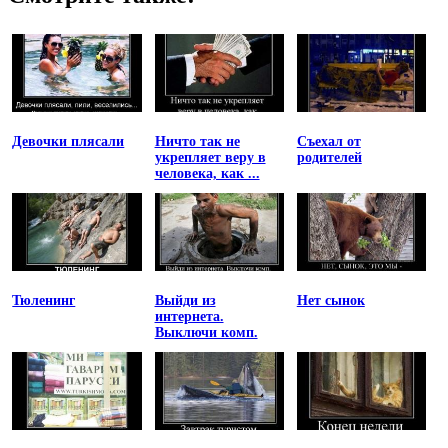
Девочки плясали
Ничто так не
Съехал от
укрепляет веру в
родителей
человека, как ...
Тюленинг
Выйди из
Нет сынок
интернета.
Выключи комп.