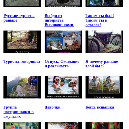
Русские туристы
Выйди из
Таким ты был!
раньше
интернета.
Таким ты и
Выключи комп.
остался!
Туристы говоришь?
Отпуск. Ожидание
Я почему раньше
и реальность
злой был?
Группа
Девочки
Когда вспышка
потерявшаяся в
джунглях