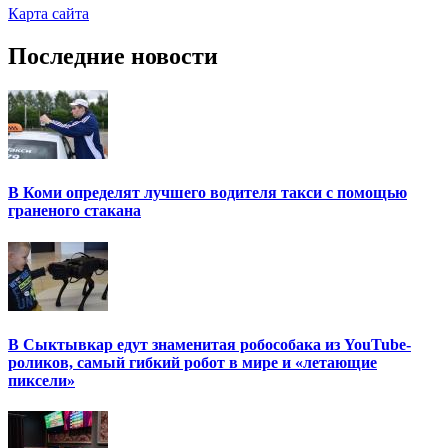
Карта сайта
Последние новости
В Коми определят лучшего водителя такси с помощью
граненого стакана
В Сыктывкар едут знаменитая робособака из YouTube-
роликов, самый гибкий робот в мире и «летающие
пиксели»