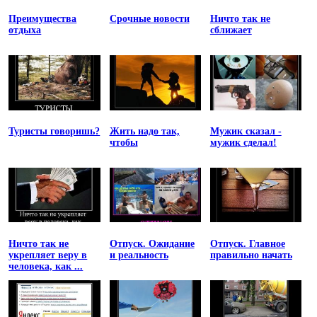
Преимущества
Срочные новости
Ничто так не
отдыха
сближает
Туристы говоришь?
Жить надо так,
Мужик сказал -
чтобы
мужик сделал!
Ничто так не
Отпуск. Ожидание
Отпуск. Главное
укрепляет веру в
и реальность
правильно начать
человека, как ...