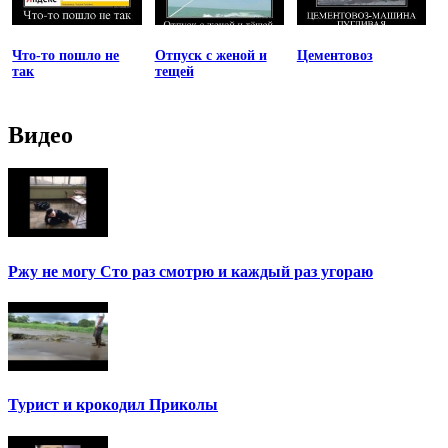
Что-то пошло не
Отпуск с женой и
Цементовоз
так
тещей
Видео
Ржу не могу Сто раз смотрю и каждый раз угораю
Турист и крокодил Приколы