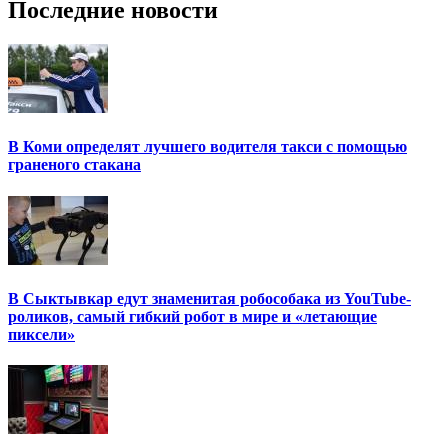
Последние новости
В Коми определят лучшего водителя такси с помощью
граненого стакана
В Сыктывкар едут знаменитая робособака из YouTube-
роликов, самый гибкий робот в мире и «летающие
пиксели»