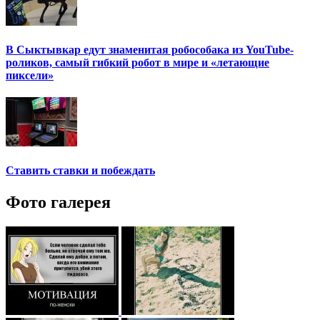
В Сыктывкар едут знаменитая робособака из YouTube-
роликов, самый гибкий робот в мире и «летающие
пиксели»
Ставить ставки и побеждать
Фото галерея