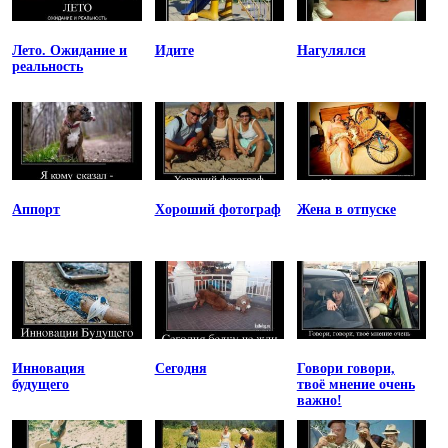
Лето. Ожидание и
Идите
Нагулялся
реальность
Аппорт
Хороший фотограф
Жена в отпуске
Инновация
Сегодня
Говори говори,
будущего
твоё мнение очень
важно!