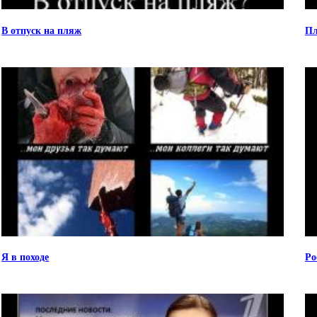
В отпуск на пляж
Пл
Я в походе
Ро