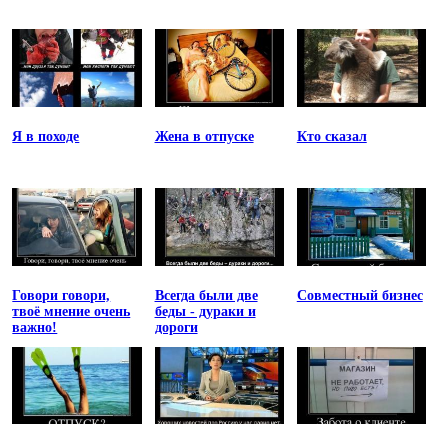
Я в походе
Жена в отпуске
Кто сказал
Говори говори,
Всегда были две
Совместный бизнес
твоё мнение очень
беды - дураки и
важно!
дороги