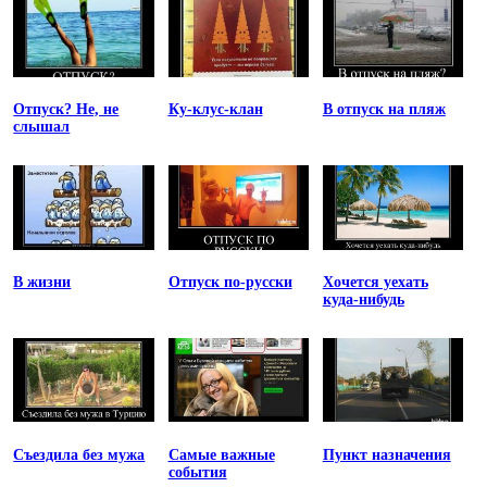
Отпуск? Не, не
Ку-клус-клан
В отпуск на пляж
слышал
В жизни
Отпуск по-русски
Хочется уехать
куда-нибудь
Съездила без мужа
Самые важные
Пункт назначения
события