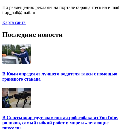
По размещению рекламы на портале обращайтесь на e-mail
trap_hall@mail.ru
Карта сайта
Последние новости
В Коми определят лучшего водителя такси с помощью
граненого стакана
В Сыктывкар едут знаменитая робособака из YouTube-
роликов, самый гибкий робот в мире и «летающие
пиксели»