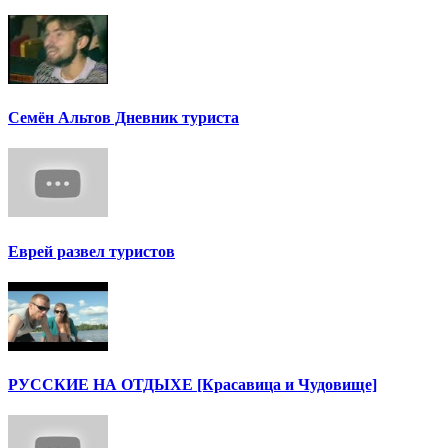
Семён Альтов Дневник туриста
Еврей развел туристов
РУССКИЕ НА ОТДЫХЕ [Красавица и Чудовище]