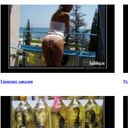
Горизонт завален
Уг