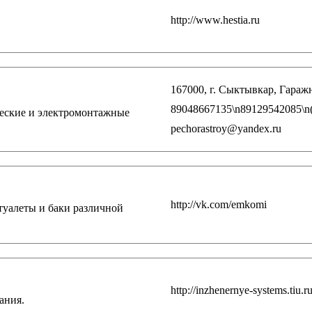
http://www.hestia.ru
167000, г. Сыктывкар, Гаражна
89048667135\n89129542085\n
ческие и электромонтажные
pechorastroy@yandex.ru
http://vk.com/emkomi
уалеты и баки различной
http://inzhenernye-systems.tiu.r
ания.