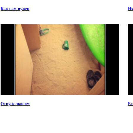
Как нам нужен
Их
Отпуск-эконом
Ес