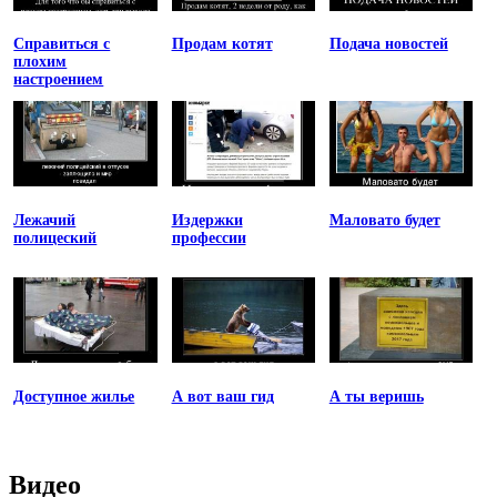
Справиться с
Продам котят
Подача новостей
плохим
настроением
Лежачий
Издержки
Маловато будет
полицеский
профессии
Доступное жилье
А вот ваш гид
А ты веришь
Видео