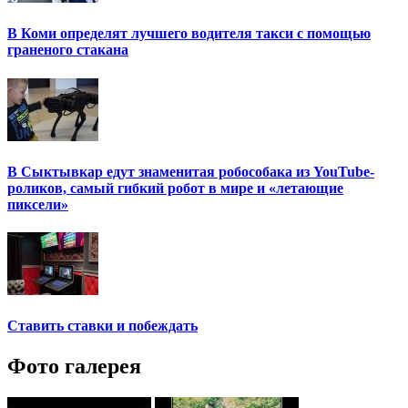
В Коми определят лучшего водителя такси с помощью
граненого стакана
В Сыктывкар едут знаменитая робособака из YouTube-
роликов, самый гибкий робот в мире и «летающие
пиксели»
Ставить ставки и побеждать
Фото галерея