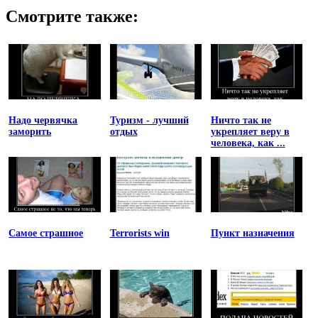
Смотрите также:
Надо червячка
Туризм - лучший
Ничто так не
заморить
отдых
укрепляет веру в
человека, как ...
Самое страшное
Terrorists win
Пункт назначения