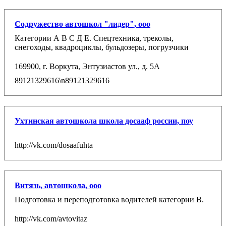
Содружество автошкол "лидер", ооо
Категории А В С Д Е. Спецтехника, треколы,
снегоходы, квадроциклы, бульдозеры, погрузчики
169900, г. Воркута, Энтузиастов ул., д. 5A
89121329616\n89121329616
Ухтинская автошкола школа досааф россии, поу
http://vk.com/dosaafuhta
Витязь, автошкола, ооо
Подготовка и переподготовка водителей категории В.
http://vk.com/avtovitaz