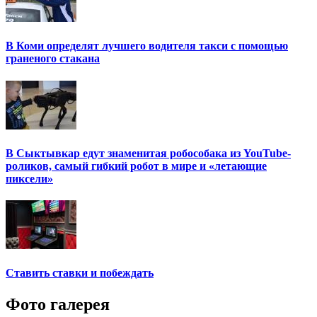
В Коми определят лучшего водителя такси с помощью
граненого стакана
В Сыктывкар едут знаменитая робособака из YouTube-
роликов, самый гибкий робот в мире и «летающие
пиксели»
Ставить ставки и побеждать
Фото галерея