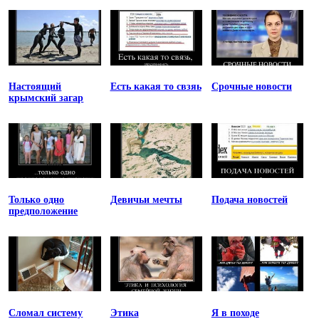
Настоящий
Есть какая то свзяь
Срочные новости
крымский загар
Только одно
Девичьи мечты
Подача новостей
предположение
Сломал систему
Этика
Я в походе