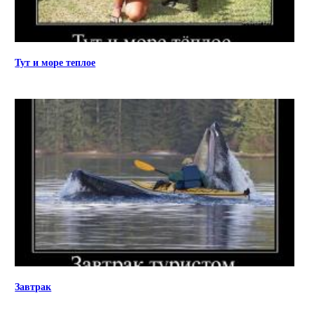
Тут и море теплое
Завтрак