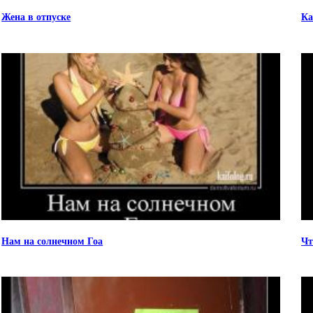
Жена в отпуске
Ка
Нам на солнечном Гоа
Чт