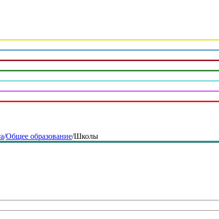
та
/
Общее образование
/
Школы