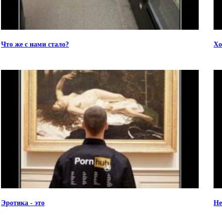
Что же с нами стало?
Хо
Эротика - это
Не