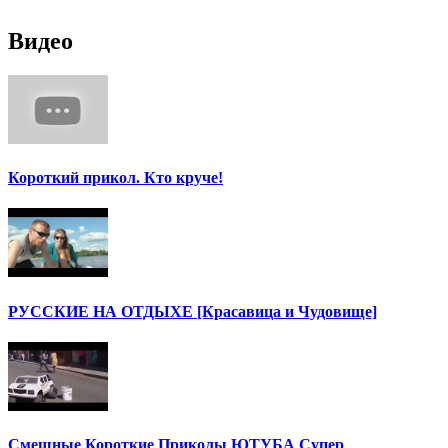
Видео
Короткий прикол. Кто круче!
РУССКИЕ НА ОТДЫХЕ [Красавица и Чудовище]
Смешные Короткие Приколы ЮТУБА Супер