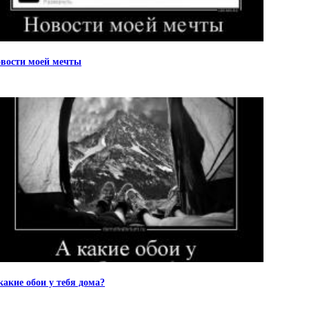
вости моей мечты
какие обои у тебя дома?