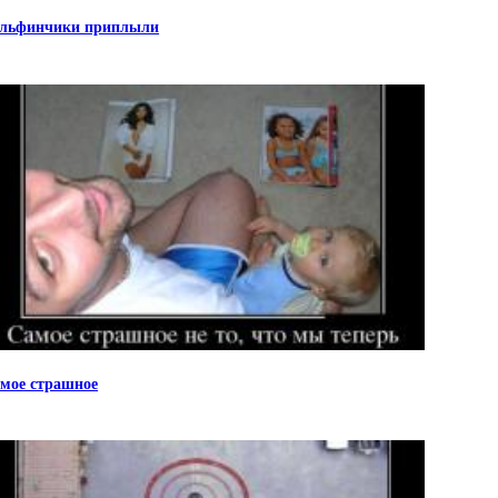
льфинчики приплыли
мое страшное