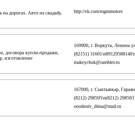
http://vk.com/mgmmotors
 на дорогах. Авто на свадьбу,
169900, г. Воркута, Ленина ул.
сии, договора купли-продажи,
(82151) 31601\n89129588140\
р, изготовление
makeychuk@rambler.ru
167000, г. Сыктывкар, Гаражна
(8212) 298595\n(8212) 298593
ooodeniv_dima@mail.ru