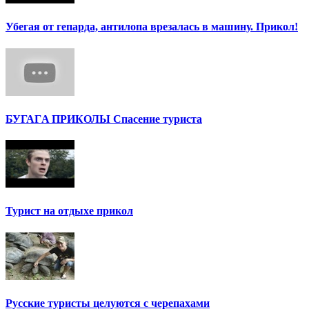
Убегая от гепарда, антилопа врезалась в машину. Прикол!
БУГАГA ПРИКОЛЫ Спасение туриста
Турист на отдыхе прикол
Русские туристы целуются с черепахами