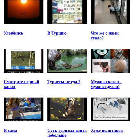
Улыбнись
В Турцию
Что же с нами
стало?
Смотрите первый
Туристы не еда 2
Мужик сказал -
канал
мужик сделал!
Я сама
Суть туризма взять
Хуже политиков
побольше