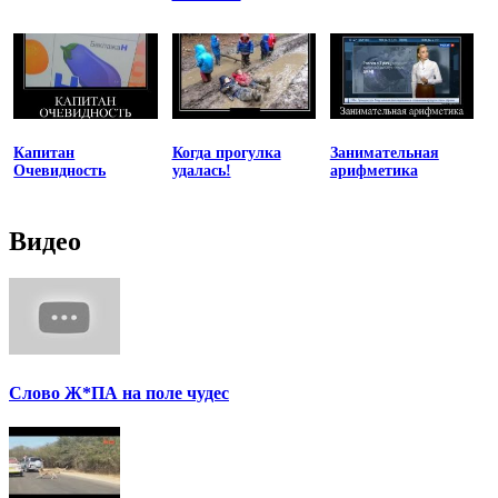
Капитан
Когда прогулка
Занимательная
Очевидность
удалась!
арифметика
Видео
Слово Ж*ПА на поле чудес