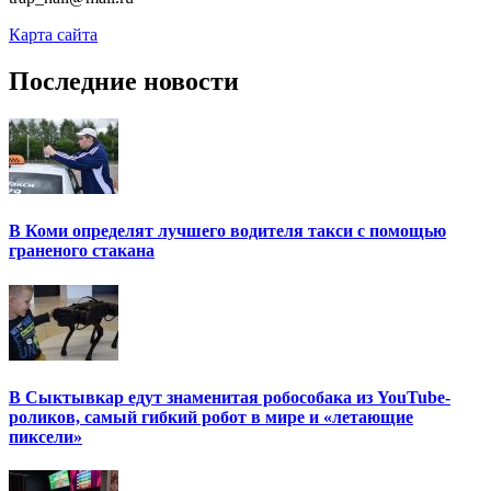
Карта сайта
Последние новости
В Коми определят лучшего водителя такси с помощью
граненого стакана
В Сыктывкар едут знаменитая робособака из YouTube-
роликов, самый гибкий робот в мире и «летающие
пиксели»